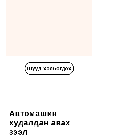
Шууд холбогдох
Автомашин
худалдан авах
зээл