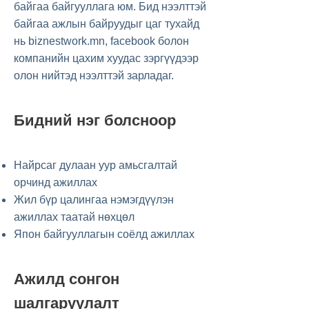
байгаа байгууллага юм. Бид нээлттэй
байгаа ажлын байруудыг цаг тухайд
нь biznestwork.mn, facebook болон
компанийн цахим хуудас зэргүүдээр
олон нийтэд нээлттэй зарладаг.
Бидний нэг болсноор
Найрсаг дулаан уур амьсгалтай
орчинд ажиллах
Жил бүр цалингаа нэмэгдүүлэн
ажиллах таатай нөхцөл
Япон байгууллагын соёлд ажиллах
Ажилд сонгон
шалгаруулалт