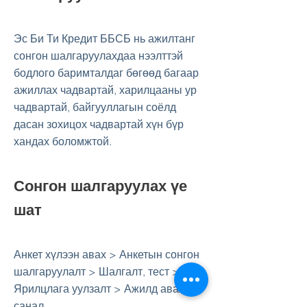
Эс Би Ти Кредит ББСБ нь ажилтанг
сонгон шалгаруулахдаа нээлттэй
бодлого баримталдаг бөгөөд багаар
ажиллах чадвартай, харилцааны ур
чадвартай, байгууллагын соёлд
дасан зохицох чадвартай хүн бүр
хандах боломжтой.
Сонгон шалгаруулах үе
шат
Анкет хүлээн авах > Анкетын сонгон
шалгаруулалт > Шалгалт, тест >
Ярилцлага уулзалт > Ажилд авах
санал