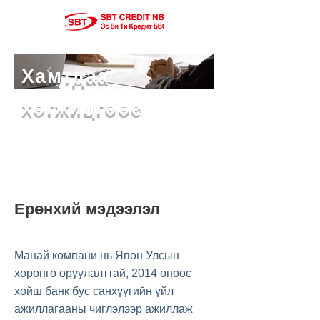
Хамтдаа
хөгжицгөөе
Ерөнхий мэдээлэл
Манай компани нь Япон Улсын
хөрөнгө оруулалттай, 2014 оноос
хойш банк бус санхүүгийн үйл
ажиллагааны чиглэлээр ажиллаж