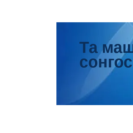
Та ма
сонгос