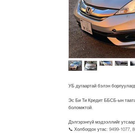
УБ дугаартай бэлэн борлуулаг
Эс Би Ти Кредит ББСБ-ын таат
боломжтой.
Дэлгэрэнгүй мэдээллийг утсаар
📞 Холбогдох утас: 9499-1077, 