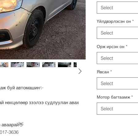
Select
Үйлдвэрлэсэн он
*
Select
Орж ирсэн он
*
Select
Явсан
*
Select
даж буй автомашин✨
Мотор багтаамж
*
ай нөхцөлөөр зээлээ судлуулан авах
Select
 аваарай👋
8017-3636