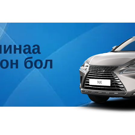
шинаа
он бол