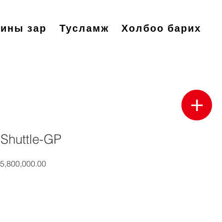
ины зар
Тусламж
Холбоо барих
Shuttle-GP
gular
Sale
 5,800,000.00
ice
Price