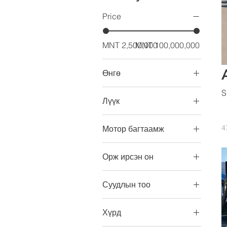
Price
MNT 2,500,000
MNT 100,000,000
Өнгө
S
Лүүк
Байгаа
4
Мотор багтаамж
Байхгүй
1.5
Орж ирсэн он
2.0
2012
1339
Суудлын тоо
2014
2362
8
2015
2597
Хүрд
2016
3436