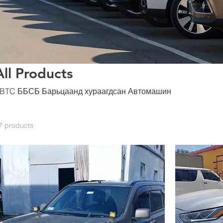
All Products
BTC ББСБ Барьцаанд хураагдсан Автомашин
7 products