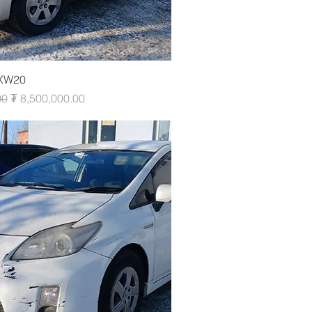
-XW20
e
Sale Price
00
₮ 8,500,000.00