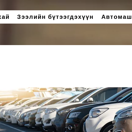
хай
Зээлийн бүтээгдэхүүн
Автомаш