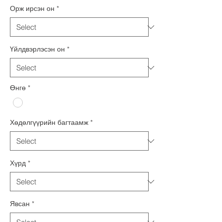
Орж ирсэн он
*
Үйлдвэрлэсэн он
*
Өнгө
*
Хөдөлгүүрийн багтаамж
*
Хүрд
*
Явсан
*