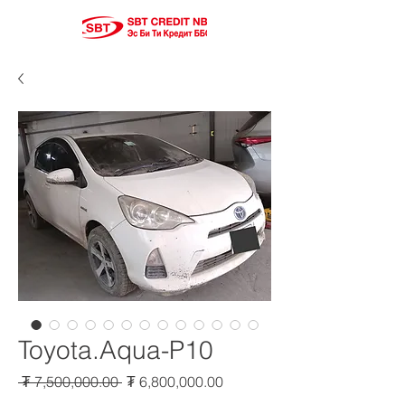
Toyota.Aqua-P10
Regular
Sale
 ₮ 7,500,000.00 
₮ 6,800,000.00
Price
Price