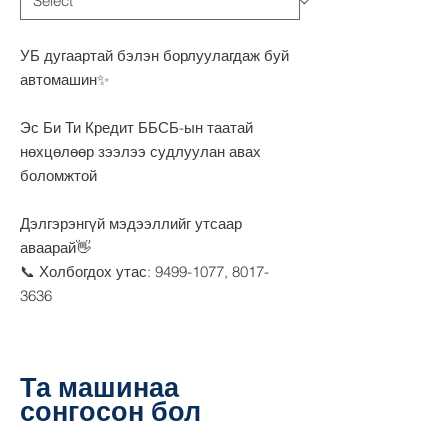
УБ дугаартай бэлэн борлуулагдаж буй
автомашин✨
Эс Би Ти Кредит ББСБ-ын таатай
нөхцөлөөр зээлээ судлуулан авах
боломжтой
Дэлгэрэнгүй мэдээллийг утсаар
аваарай👋
📞 Холбогдох утас: 9499-1077, 8017-
3636
Та машинаа
сонгосон бол