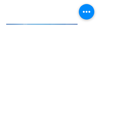
Бидний тухай
Компанийн танилцуулга
Тусламж
Түгээмэл асуултууд
Зээл олгох дараалал
Түүхэн замнал
Компанийн бүтэц
Бидэнтэй холбогдох