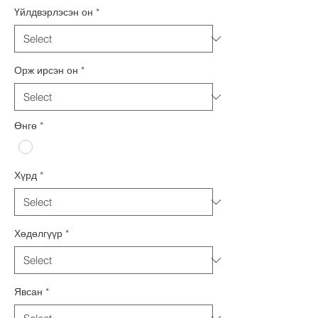
Үйлдвэрлэсэн он
*
Орж ирсэн он
*
Өнгө
*
Хүрд
*
Хөдөлгүүр
*
Явсан
*