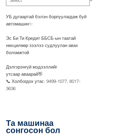
УБ дугаартай бэлэн борлуулагдаж буй
автомашин✨
Эс Би Ти Кредит ББСБ-ын таатай
нөхцөлөөр зээлээ судлуулан авах
боломжтой
Дэлгэрэнгүй мэдээллийг
утсаар аваарай👋
📞 Холбогдох утас: 9499-1077, 8017-
3636
Та машинаа
сонгосон бол