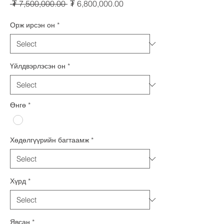
Regular
Sale
 ₮ 7,500,000.00 
₮ 6,800,000.00
Price
Price
Орж ирсэн он
*
Үйлдвэрлэсэн он
*
Өнгө
*
Хөдөлгүүрийн багтаамж
*
Хүрд
*
Явсан
*