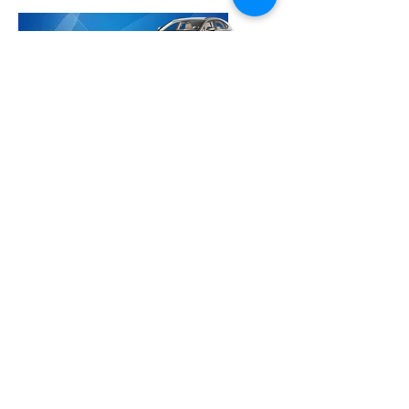
Бидний тухай
Компанийн танилцуулга
Тусламж
Түгээмэл асуултууд
Зээл олгох дараалал
Түүхэн замнал
Компанийн бүтэц
Бидэнтэй холбогдох