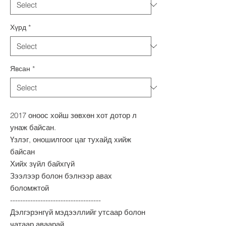
Хүрд
*
Явсан
*
2017 оноос хойш зөвхөн хот дотор л
унаж байсан.
Үзлэг, оношилгоог цаг тухайд хийж
байсан
Хийх зүйл байхгүй
Зээлээр болон бэлнээр авах
боломжтой
------------------------------------
Дэлгэрэнгүй мэдээллийг утсаар болон
чатаар аваарай