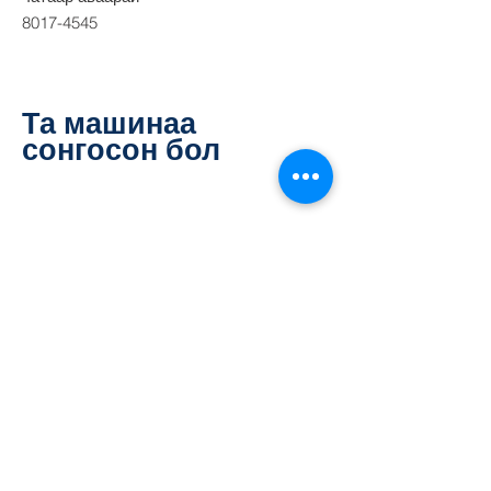
8017-4545
Та машинаа
сонгосон бол
Бидний тухай
Компанийн танилцуулга
Тусламж