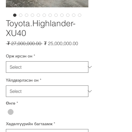
Toyota.Highlander-
XU40
Regular
Sale
 ₮ 27,000,000.00 
₮ 25,000,000.00
Price
Price
Орж ирсэн он
*
Үйлдвэрлэсэн он
*
Өнгө
*
Хөдөлгүүрийн багтаамж
*