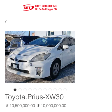
Toyota.Prius-XW30
Regular
Sale
 ₮ 10,500,000.00 
₮ 10,000,000.00
Price
Price