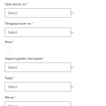
Орж ирсэн он
*
Үйлдвэрлэсэн он
*
Өнгө
*
Хөдөлгүүрийн багтаамж
*
Хүрд
*
Явсан
*