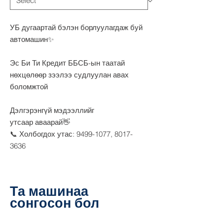
УБ дугаартай бэлэн борлуулагдаж буй
автомашин✨
Эс Би Ти Кредит ББСБ-ын таатай
нөхцөлөөр зээлээ судлуулан авах
боломжтой
Дэлгэрэнгүй мэдээллийг
утсаар аваарай👋
📞 Холбогдох утас: 9499-1077, 8017-
3636
Та машинаа
сонгосон бол