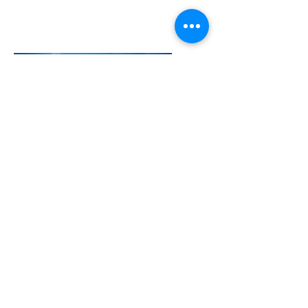
Бидний тухай
Компанийн танилцуулга
Тусламж
Түгээмэл асуултууд
Зээл олгох дараалал
Түүхэн замнал
Компанийн бүтэц
Бидэнтэй холбогдох